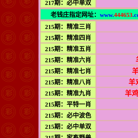
217期：必中单双
老钱庄指定网址：
www.
444653
.
215期：精准三肖
215期：精准四肖
215期：精准五肖
215期：精准六肖
215期：精准七肖
羊
215期：精准八肖
羊
215期：精准九肖
215期：平特一肖
215期：必中波色
215期：必中单双
215期：家畜野兽