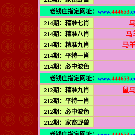
老钱庄指定网址：
www.
444653
.
214期：精准七肖
马
214期：精准八肖
马
214期：精准九肖
214期：平特一肖
214期：必中波色
老钱庄指定网址：
www.
444653
.
鼠
212期：精准九肖
212期：平特一肖
212期：必中波色
212期：家畜野兽
老钱庄指定网址：
www.
444653
.