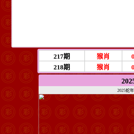
217期
猴
肖
218
期
猴
肖
20
2025